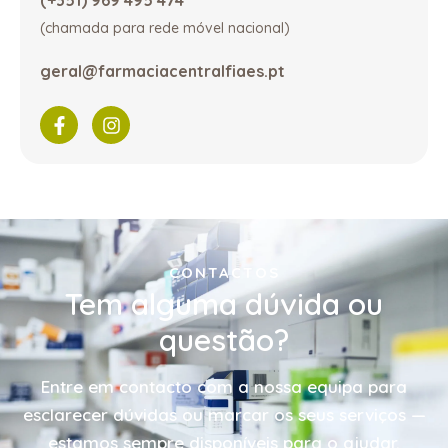
(+351) 969 495 474
(chamada para rede móvel nacional)
geral@farmaciacentralfiaes.pt
CONTACTOS
Tem alguma dúvida ou
questão?
Entre em contacto com a nossa equipa para
esclarecer dúvidas ou marcar os seus serviços —
estamos sempre disponíveis para o ajudar.