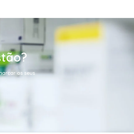
stão?
marcar os seus