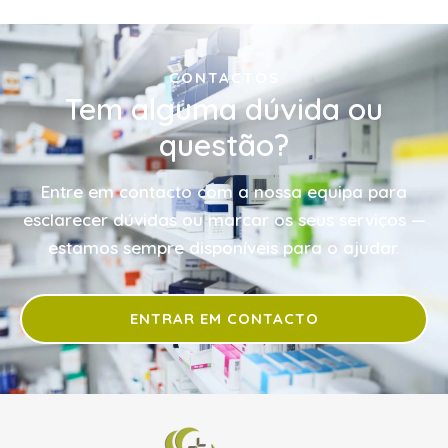
CONTACTOS
Tem alguma dúvida ou
questão?
Entre em contacto com a nossa equipa para
esclarecer dúvidas ou marcar os seus serviços —
estamos sempre disponíveis para o ajudar.
ENTRAR EM CONTACTO